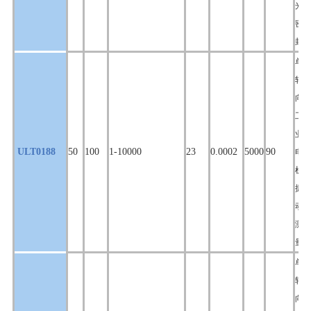
光
密
封
单
轴
向,
工
业
ULT0188
50
100
1-10000
23
0.0002
5000
90
电
机
振
动
测
量
单
轴
向,