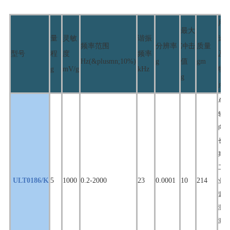
用
最大
量
灵敏
谐振
途
频率范围
分辨率
冲击
质量
型号
程
度
频率
及
Hz(&plusmn;10%)
g
值
gm
g
mV/g
kHz
特
g
点
单
轴
向,
长
期
工
ULT0186/K
5
1000
0.2-2000
23
0.0001
10
214
业
监
测,
激