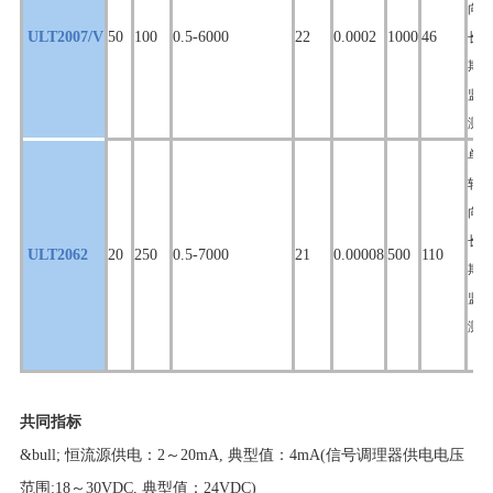
向,
ULT2007/V
50
100
0.5-6000
22
0.0002
1000
46
长
期
监
测
单
轴
向,
长
ULT2062
20
250
0.5-7000
21
0.00008
500
110
期
监
测
共同指标
&bull; 恒流源供电：2～20mA, 典型值：4mA(信号调理器供电电压
范围:18～30VDC, 典型值：24VDC)