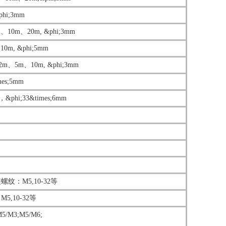
i;3mm
m、20m, &phi;3mm
, &phi;5mm
5m、10m, &phi;3mm
es;5mm
hi;33&times;6mm
：M5,10-32等
10-32等
3;M5/M6;