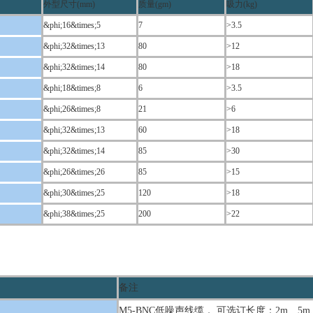
外型尺寸(mm)
质量(gm)
吸力(kg)
&phi;16&times;5
7
>3.5
&phi;32&times;13
80
>12
&phi;32&times;14
80
>18
&phi;18&times;8
6
>3.5
&phi;26&times;8
21
>6
&phi;32&times;13
60
>18
&phi;32&times;14
85
>30
&phi;26&times;26
85
>15
&phi;30&times;25
120
>18
&phi;38&times;25
200
>22
备注
M5-BNC低噪声线缆， 可选订长度：2m、5m、10