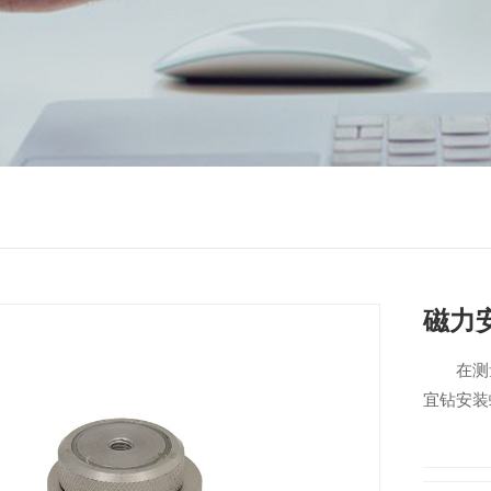
磁力
在测
宜钻安装